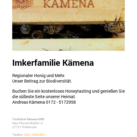
Imkerfamilie Kämena
Regionaler Honig und Mehr.
Unser Beitrag zur Biodiversität.
Buchen Sie ein kostenloses Honeytasting und genießen Sie
die süßeste Seite unserer Heimat.
Andreas Kämena 0172 - 5172958
Tischlerei Kämena GBR
Max-Planck-Straße
14
27721
Ritterhude
Telefon:
0421-6363461